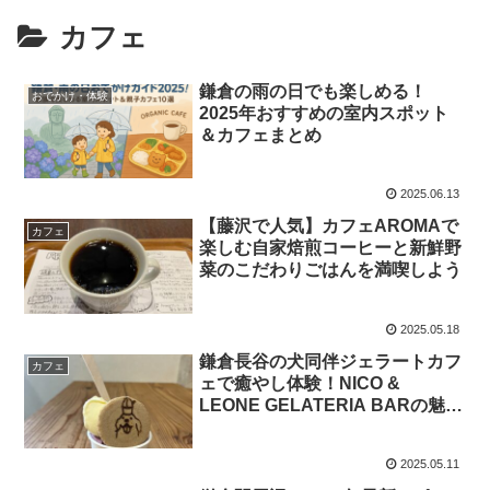
カフェ
鎌倉の雨の日でも楽しめる！
おでかけ・体験
2025年おすすめの室内スポット
＆カフェまとめ
2025.06.13
【藤沢で人気】カフェAROMAで
カフェ
楽しむ自家焙煎コーヒーと新鮮野
菜のこだわりごはんを満喫しよう
2025.05.18
鎌倉長谷の犬同伴ジェラートカフ
カフェ
ェで癒やし体験！NICO &
LEONE GELATERIA BARの魅力
を徹底紹介
2025.05.11