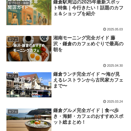
鎌倉駅周辺の2025年最新スポッ
おでかけ・体験
ト特集｜今行きたい！話題のカフ
ェ＆ショップを紹介
2025.05.03
湘南モーニング完全ガイド 藤
カフェ
沢・鎌倉のカフェめぐりで最高の
朝を
2025.04.30
鎌倉ランチ完全ガイド 〜海が見
カフェ
えるレストランから古民家カフェ
まで〜
2025.03.24
鎌倉グルメ完全ガイド｜食べ歩
カフェ
き・海鮮・カフェのおすすめスポ
ット総まとめ！