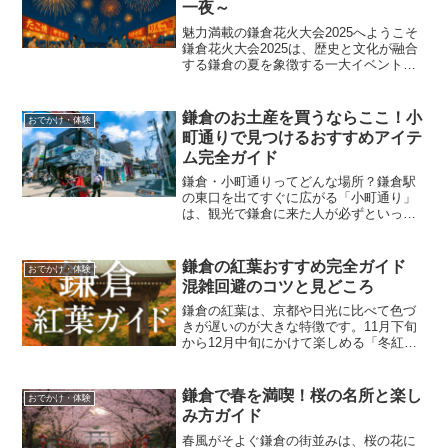
一夜～
魅力満載の鎌倉花火大会2025へようこそ
鎌倉花火大会2025は、歴史と文化が融合
する鎌倉の夏を象徴する一大イベントで
す。開催日は2025年7月18日（金）、時
間は19時20分から20時10分まで。舞台と
なる由比ガ浜と材木座の海岸では、約
鎌倉のお土産を買うならここ！小
おでかけ・体験
2,...
町通りで見つけるおすすめアイテ
ム完全ガイド
鎌倉・小町通りってどんな場所？鎌倉駅
の東口を出てすぐに広がる「小町通り」
は、観光で鎌倉に来た人が必ずといって
いいほど立ち寄る有名な通りです。鶴岡
八幡宮へと続くこの通りには、和菓子屋
さんや洋菓子店、雑貨屋さんや土産物店
鎌倉の紅葉おすすめ完全ガイド
おでかけ・体験
など、さまざまなお店が並...
混雑回避のコツと見どころ
鎌倉の紅葉は、京都や日光に比べて色づ
きが遅いのが大きな特徴です。11月下旬
から12月中旬にかけて楽しめる「冬紅
葉」は、秋の終わりを締めくくる鮮やか
な彩りで、多くの人々を魅了します。こ
の記事では、紅葉の見頃や混雑を避ける
鎌倉で春を満喫！桜の名所と楽し
おでかけ・体験
方法、代表的なスポット...
み方ガイド
春風がそよぐ鎌倉の街並みは、桜の花に