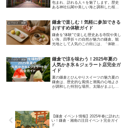
包まれ、訪れる人々を魅了します。歴史
ある神社仏閣や美しい海と調和した桜の
風景は、日本の春を象徴する情景です。
今回は、鎌倉でおすすめの桜スポット
と、より楽しむためのヒントをご紹介し
鎌倉で楽しむ！気軽に参加できる
おでかけ・体験
ます。鎌倉の桜が愛される理...
おすすめ体験ガイド
鎌倉を“体験”で楽しむ歴史ある寺院や美し
い海、四季折々の自然が魅力の鎌倉。観
光地として人気のこの街には、「体験」
を通してより深く楽しむ方法がたくさん
あります。この記事では、高校生や観光
初心者でも気軽に参加できる、文化・ク
鎌倉で涼を味わう！2025年夏の
おでかけ・体験
ラフト・グルメ・自然...
人気かき氷＆ジェラート店完全ガ
イド
夏の鎌倉とひんやりスイーツの魅力夏の
鎌倉は、歴史的な風情と潮風の心地よさ
が調和した特別な場所。太陽がまぶしく
輝き、街歩きの合間にはひんやりとした
甘いスイーツが恋しくなります。そんな
ときにぴったりなのが、見た目にも涼し
く、味わい深い「かき氷」...
【鎌倉 イベント情報】2025年春に訪れた
い！鎌倉・湘南の注目イベント完全ガイ
ド