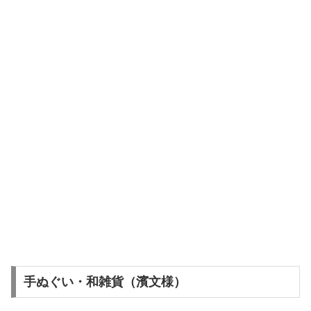
手ぬぐい・和雑貨（濱文様）