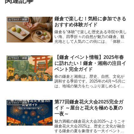
関連記事
鎌倉で楽しむ！気軽に参加できる
おでかけ・体験
おすすめ体験ガイド
鎌倉を“体験”で楽しむ歴史ある寺院や美し
い海、四季折々の自然が魅力の鎌倉。観
光地として人気のこの街には、「体験」
を通してより深く楽しむ方法がたくさん
あります。この記事では、高校生や観光
初心者でも気軽に参加できる、文化・ク
【鎌倉 イベント情報】2025年春
おでかけ・体験
ラフト・グルメ・自然...
に訪れたい！鎌倉・湘南の注目イ
ベント完全ガイド
春の鎌倉と湘南は、歴史、自然、文化が
調和する季節です。2025年の4月〜5月に
は、地域の魅力をたっぷり楽しめるイベ
ントが数多く開催されます。本ガイドで
は、イベントの詳細やアクセス情報、タ
ーゲット層をわかりやすく整理し、春の
第77回鎌倉花火大会2025完全ガ
おでかけ・体験
旅の計画に役立つ情...
イド ～屋台と花火を極める夏の
一夜～
魅力満載の鎌倉花火大会2025へようこそ
鎌倉花火大会2025は、歴史と文化が融合
する鎌倉の夏を象徴する一大イベントで