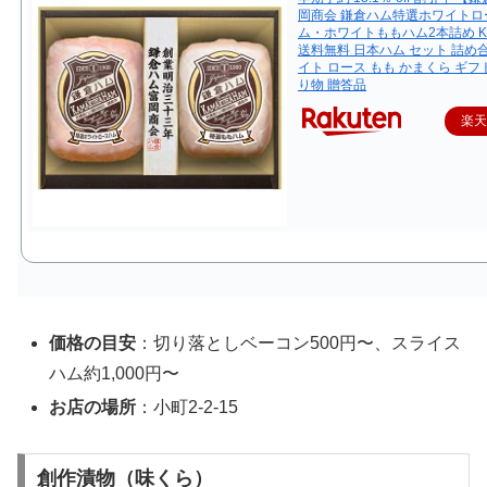
岡商会 鎌倉ハム特選ホワイトロ
ム・ホワイトももハム2本詰め KN
送料無料 日本ハム セット 詰め
イト ロース もも かまくら ギフト
り物 贈答品
楽
価格の目安
：切り落としベーコン500円〜、スライス
ハム約1,000円〜
お店の場所
：小町2-2-15
創作漬物（味くら）