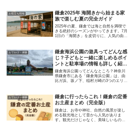
す。開催日は2025年7月18日（金）、時
間は19時20分から20時10分まで。舞台と
なる由比ガ浜と材木座の海岸では、約
鎌倉2025年 海開きから始まる家
お役立ち情報
2,...
族で楽しむ夏の完全ガイド
2025年の夏、鎌倉では海と自然を満喫で
きる絶好のシーズンがやってきます。7月
1日の「海開き」を皮切りに、人気の由比
ガ浜、材木座、腰越の3つのビーチがオー
プン。美しい海とアクセスの良さ、家族
向けの設備やイベントが充実した鎌倉の
鎌倉海浜公園の遊具ってどんな感
おでかけ・体験
海辺は、毎年多...
じ？子どもと一緒に楽しめるポイ
ントと駐車場の情報も詳しく紹
介！
鎌倉海浜公園ってどんなところ？神奈川
県鎌倉市にある「鎌倉海浜公園」は、由
比ガ浜、坂ノ下、稲村ガ崎の3つのエリア
からなる広くて海が見える開放的な公園
です。とくに「由比ガ浜地区」には、障
害がある子もない子も一緒に遊べる“イン
鎌倉に行ったらこれ！鎌倉の定番
おでかけ・体験
クルーシブ遊具”がそ...
お土産まとめ（完全版）
鎌倉は、お寺や神社、自然の風景が楽し
める観光地として昔から人気がありま
す。観光だけじゃなく、美味しいものや
かわいい雑貨もたくさんあるので、友だ
ちや家族へのお土産選びも楽しみのひと
つですよね。この記事では、鎌倉で長く